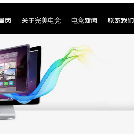
首页
关于完美电竞
电竞新闻
联系我们