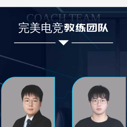
COACH TEAM
完美电竞教练团队